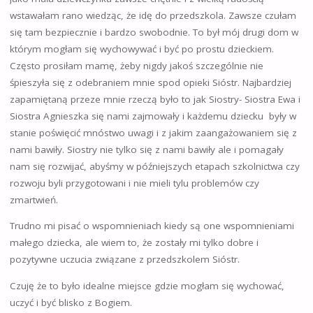
wstawałam rano wiedząc, że idę do przedszkola. Zawsze czułam
się tam bezpiecznie i bardzo swobodnie. To był mój drugi dom w
którym mogłam się wychowywać i być po prostu dzieckiem.
Często prosiłam mamę, żeby nigdy jakoś szczególnie nie
śpieszyła się z odebraniem mnie spod opieki Sióstr. Najbardziej
zapamiętaną przeze mnie rzeczą było to jak Siostry- Siostra Ewa i
Siostra Agnieszka się nami zajmowały i każdemu dziecku były w
stanie poświęcić mnóstwo uwagi i z jakim zaangażowaniem się z
nami bawiły. Siostry nie tylko się z nami bawiły ale i pomagały
nam się rozwijać, abyśmy w późniejszych etapach szkolnictwa czy
rozwoju byli przygotowani i nie mieli tylu problemów czy
zmartwień.
Trudno mi pisać o wspomnieniach kiedy są one wspomnieniami
małego dziecka, ale wiem to, że zostały mi tylko dobre i
pozytywne uczucia związane z przedszkolem Sióstr.
Czuję że to było idealne miejsce gdzie mogłam się wychować,
uczyć i być blisko z Bogiem.