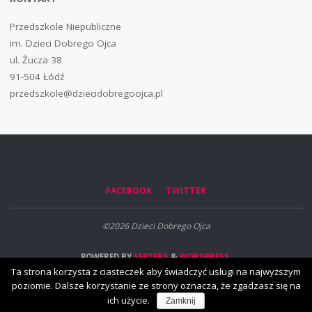
Przedszkole Niepubliczne
im. Dzieci Dobrego Ojca
ul. Żucza 38
91-504 Łódź
przedszkole@dziecidobregoojca.pl
FACEBOOK
TWITTER
©2026 Dzieci Dobrego Ojca
POWERED BY
SEPTERA
&
WORDPRESS.
Ta strona korzysta z ciasteczek aby świadczyć usługi na najwyższym
poziomie. Dalsze korzystanie ze strony oznacza, że zgadzasz się na
ich użycie.
Zamknij