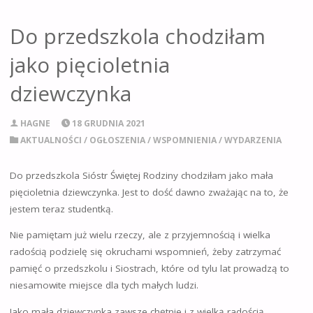
Do przedszkola chodziłam
jako pięcioletnia
dziewczynka
HAGNE
18 GRUDNIA 2021
AKTUALNOŚCI
/
OGŁOSZENIA
/
WSPOMNIENIA
/
WYDARZENIA
Do przedszkola Sióstr Świętej Rodziny chodziłam jako mała
pięcioletnia dziewczynka. Jest to dość dawno zważając na to, że
jestem teraz studentką.
Nie pamiętam już wielu rzeczy, ale z przyjemnością i wielka
radością podzielę się okruchami wspomnień, żeby zatrzymać
pamięć o przedszkolu i Siostrach, które od tylu lat prowadzą to
niesamowite miejsce dla tych małych ludzi.
Jako mała dziewczynka zawsze chętnie i z wielką radością