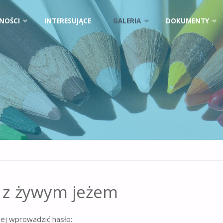
NOŚCI
INTERESUJĄCE
GALERIA
DOKUMENTY
e z żywym jeżem
żej wprowadzić hasło: