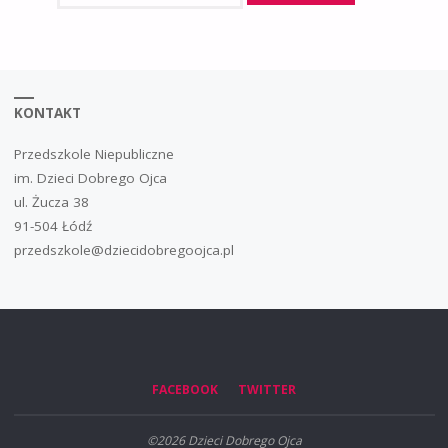
KONTAKT
Przedszkole Niepubliczne
im. Dzieci Dobrego Ojca
ul. Żucza 38
91-504 Łódź
przedszkole@dziecidobregoojca.pl
FACEBOOK
TWITTER
©2026 Dzieci Dobrego Ojca