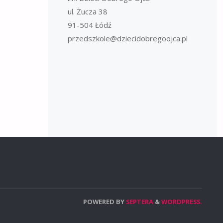
ul. Żucza 38
91-504 Łódź
przedszkole@dziecidobregoojca.pl
POWERED BY
SEPTERA
&
WORDPRESS.