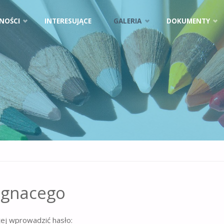
NOŚCI
INTERESUJĄCE
GALERIA
DOKUMENTY
Ignacego
żej wprowadzić hasło: