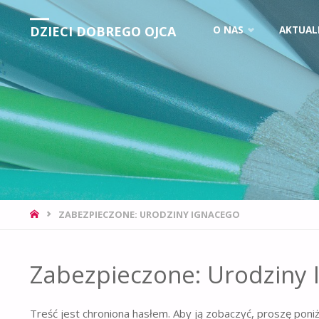
DZIECI DOBREGO OJCA
O NAS
AKTUAL
ZABEZPIECZONE: URODZINY IGNACEGO
Zabezpieczone: Urodziny 
Treść jest chroniona hasłem. Aby ją zobaczyć, proszę poni