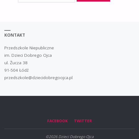
KONTAKT
Przedszkole Niepubliczne
im. Dzieci Dobrego Ojca
ul. Żucza 38
91-504 Łódź
przedszkole@dziecidobregoojca.pl
FACEBOOK
TWITTER
©2026 Dzieci Dobrego Ojca