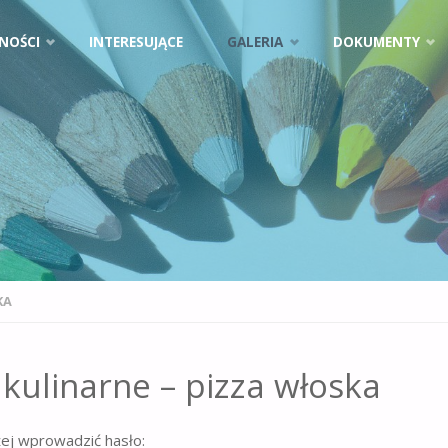
NOŚCI
INTERESUJĄCE
GALERIA
DOKUMENTY
KA
kulinarne – pizza włoska
żej wprowadzić hasło: