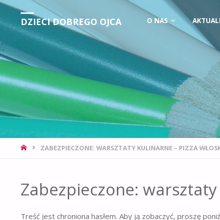
DZIECI DOBREGO OJCA
O NAS
AKTUAL
ZABEZPIECZONE: WARSZTATY KULINARNE – PIZZA WŁOS
Zabezpieczone: warsztaty 
Treść jest chroniona hasłem. Aby ją zobaczyć, proszę poni