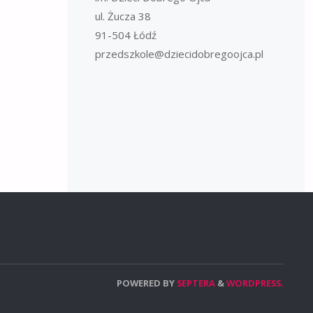
ul. Żucza 38
91-504 Łódź
przedszkole@dziecidobregoojca.pl
POWERED BY
SEPTERA
&
WORDPRESS.