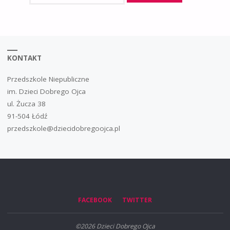
KONTAKT
Przedszkole Niepubliczne
im. Dzieci Dobrego Ojca
ul. Żucza 38
91-504 Łódź
przedszkole@dziecidobregoojca.pl
FACEBOOK
TWITTER
©2026 Dzieci Dobrego Ojca