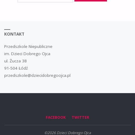
KONTAKT
Przedszkole Niepubliczne
im. Dzieci Dobrego Ojca
ul. Żucza 38
91-504 Łódź
przedszkole@dziecidobregoojca.pl
FACEBOOK
TWITTER
©2026 Dzieci Dobrego Ojca