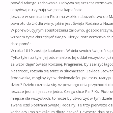
powód takiego zachowania. Odbywa się szczera rozmowa, p
i obydwaj otrzymują święcenia kapłańskie.
Jeszcze w seminarium Piotr ma wielkie nabożeństwo do Ma
powrotu do źródła wiary, jakim jest Święta Rodzina z Nazar
W porewolucyjnym spustoszeniu zarówno, gospodarczym, spo
wzorem życia chrześcijańskiego. Kleryk Piotr wszystko chł
chce pomóc.
W roku 1819 zostaje kapłanem. W dniu swoich święceń kapł
Tylko tyle i aż tyle. Jej oddał siebie, Jej oddał wszystko. 
za wzór daje? Świętą Rodzinę. Pragnienie, by szerzyć łag
Nazarecie, rozpala się także w słuchaczach. Zakłada Stowa
środowiska, mogliby żyć w doskonałości, jak Jezus, Maryja i
dzieci? Dzieło rozrasta się. Aż pewnego dnia przychodzi do
jeszcze jedna, i jeszcze jedna. Czego chce Pan? Ks. Piotr 
miejsce dla wszystkich, to może by utworzyć w tym dziele
zwane dziś Siostrami Świętej Rodziny. Te trzy pierwsze dz
kochający Pan nie każe im długo czekać. Pewnego dnia prz