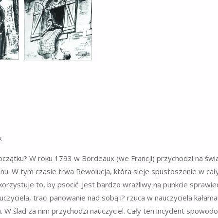
x
ątku? W roku 1793 w Bordeaux (we Francji) przychodzi na świ
nu. W tym czasie trwa Rewolucja, która sieje spustoszenie w cały
orzystuje to, by psocić. Jest bardzo wrażliwy na punkcie sprawied
czyciela, traci panowanie nad sobą i? rzuca w nauczyciela kałam
 W ślad za nim przychodzi nauczyciel. Cały ten incydent spowodo