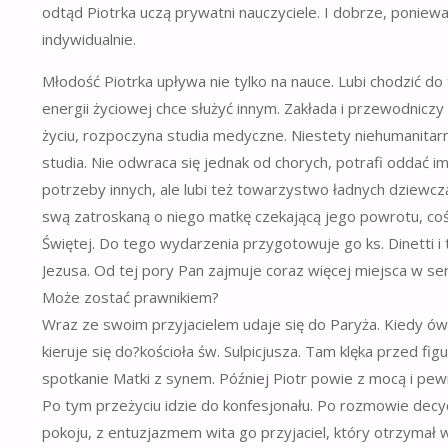
odtąd Piotrka uczą prywatni nauczyciele. I dobrze, ponieważ
indywidualnie.
Młodość Piotrka upływa nie tylko na nauce. Lubi chodzić d
energii życiowej chce służyć innym. Zakłada i przewodnicz
życiu, rozpoczyna studia medyczne. Niestety niehumanitarn
studia. Nie odwraca się jednak od chorych, potrafi oddać i
potrzeby innych, ale lubi też towarzystwo ładnych dziewc
swą zatroskaną o niego matkę czekającą jego powrotu, coś 
Świętej. Do tego wydarzenia przygotowuje go ks. Dinetti i
Jezusa. Od tej pory Pan zajmuje coraz więcej miejsca w ser
Może zostać prawnikiem?
Wraz ze swoim przyjacielem udaje się do Paryża. Kiedy ó
kieruje się do?kościoła św. Sulpicjusza. Tam klęka przed f
spotkanie Matki z synem. Później Piotr powie z mocą i pe
Po tym przeżyciu idzie do konfesjonału. Po rozmowie decy
pokoju, z entuzjazmem wita go przyjaciel, który otrzymał