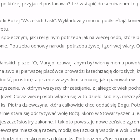
o której przyjaciel postanawia? też wstąpić do seminarium. Idą
tki Bożej “Wszelkich Łask”. Wykładowcy mocno podkreślają konie
etu.
łecznym, jak i religijnym potrzeba jak najwięcej osób, które 
onie. Potrzeba odnowy narodu, potrzeba żywej i gorliwej wiary. O
ańskich pisze: “O, Maryjo, czuwaj, abym był wierny memu powoła
Już na swojej pierwszej placówce prowadzi katechizację dorosłych, 
odność, prostotę, a przede wszystkim komunię, jaka panowała w
rzyszenie, w którym wszyscy chrześcijanie, z jakiegokolwiek poc
 Józef. Coraz więcej osób włącza się w to dzieło: kobiety, mężczyź
 ks. Piotra dziewczyna, która całkowicie chce oddać się Bogu. Po
usilnie stara się odczytywać wolę Bożą. Skoro w Stowarzyszeniu je
 jeszcze?siostry zakonne. I tak oto powstaje nowe żeńskie zgro
iewczęta mieszkają razem, modlą się i szukają wspólnie woli Boże
ychodzi do ich skromnego lokum ks. Piotr razem z?osieroconym