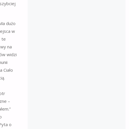
szybciej
 Ma dużo
iejsca w
 te
iwy na
nów widzi
unii
a Ciało
ią.
otr
zne –
ałem.”
o
Pyta o