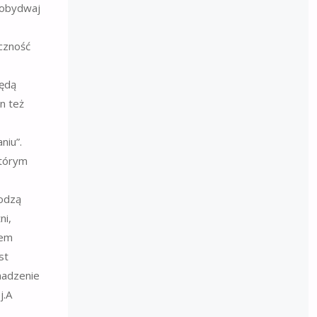
 obydwaj
czność
będą
n też
niu”.
którym
hodzą
ni,
tem
st
madzenie
j.A