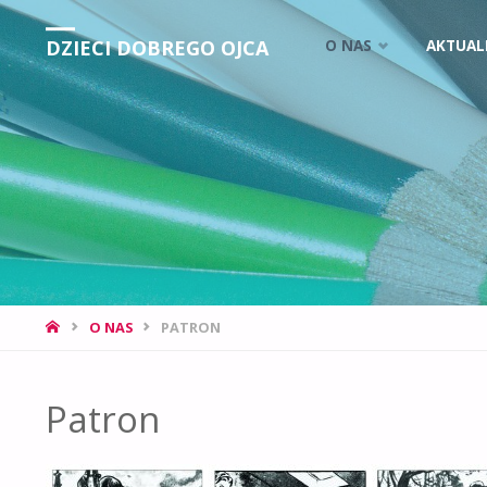
DZIECI DOBREGO OJCA
O NAS
AKTUAL
O NAS
PATRON
Patron