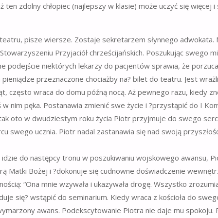
 ten zdolny chłopiec (najlepszy w klasie) może uczyć się więcej i 
o teatru, pisze wiersze. Zostaje sekretarzem słynnego adwokata.
y Stowarzyszeniu Przyjaciół chrześcijańskich. Poszukując swego m
e podejście niektórych lekarzy do pacjentów sprawia, że porzuca
m pieniądze przeznaczone chociażby na? bilet do teatru. Jest wrażl
ząt, często wraca do domu późną nocą. Aż pewnego razu, kiedy z
w nim pęka. Postanawia zmienić swe życie i ?przystąpić do I Kom
 tak oto w dwudziestym roku życia Piotr przyjmuje do swego serc
cu swego ucznia. Piotr nadal zastanawia się nad swoją przyszłośc
w idzie do następcy tronu w poszukiwaniu wojskowego awansu, Pi
igurą Matki Bożej i ?dokonuje się cudnowne doświadczenie wewnętr
wnością: “Ona mnie wzywała i ukazywała drogę. Wszystko zrozumi
duje się? wstąpić do seminarium. Kiedy wraca z kościoła do sweg
 wymarzony awans. Podekscytowanie Piotra nie daje mu spokoju. 