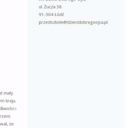
ul. Żucza 38
91-504 Łódź
przedszkole@dziecidobregoojca.pl
at mały
m kraju.
liwości i
arzem.
wał, że