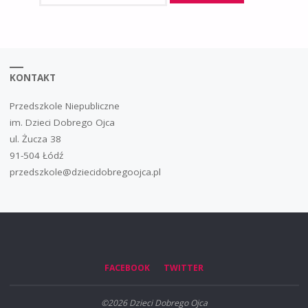
KONTAKT
Przedszkole Niepubliczne
im. Dzieci Dobrego Ojca
ul. Żucza 38
91-504 Łódź
przedszkole@dziecidobregoojca.pl
FACEBOOK
TWITTER
©2026 Dzieci Dobrego Ojca