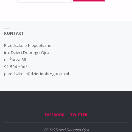
KONTAKT
Przedszkole Niepubliczne
im. Dzieci Dobrego Ojca
ul. Żucza 38
91-504 Łódź
przedszkole@dziecidobregoojca.pl
FACEBOOK
TWITTER
©2026 Dzieci Dobrego Ojca