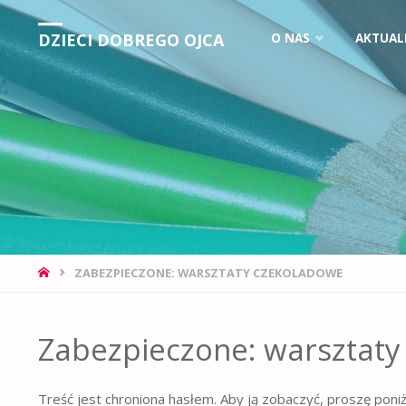
DZIECI DOBREGO OJCA
O NAS
AKTUAL
ZABEZPIECZONE: WARSZTATY CZEKOLADOWE
Zabezpieczone: warsztat
Treść jest chroniona hasłem. Aby ją zobaczyć, proszę poni