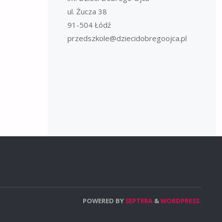
ul. Żucza 38
91-504 Łódź
przedszkole@dziecidobregoojca.pl
POWERED BY
SEPTERA
&
WORDPRESS.