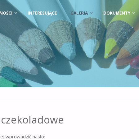
NOŚCI
INTERESUJĄCE
GALERIA
DOKUMENTY
y czekoladowe
żej wprowadzić hasło: