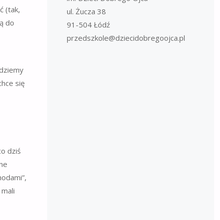
 (tak,
ul. Żucza 38
ją do
91-504 Łódź
przedszkole@dziecidobregoojca.pl
ądziemy
chce się
o dziś
nne
hodami”,
 mali