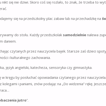
nikt się nie dziwi. Skoro coś się rozlało, to znak, że trzeba to wyt
erać.
0 udajemy się na przedszkolny plac zabaw lub na przechadzkę na
ś
akrywamy do stołu. Każdy przedszkolak
samodzielnie
nalewa zup
gim daniem.
chając czytanych przez nauczyciela bajek. Starsze zaś dzieci spoty
ności i kulturalnego zachowania.
ika, język angielski, katecheza, sensoryka czy gimnastyka.
ę w kręgu by posłuchać opowiadania czytanego przez nauczyciela…
 z kolegami i paniami, znów podając na „Do widzenia” rękę. Jeszcz
praca…
obaczenia jutro
”.