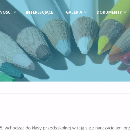
NOŚCI
INTERESUJĄCE
GALERIA
DOKUMENTY
, wchodząc do klasy przedszkolnej witają się z nauczycielami pr