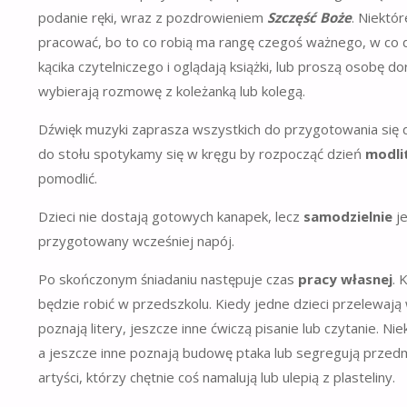
podanie ręki, wraz z pozdrowieniem
Szczęść Boże
. Niektó
pracować, bo to co robią ma rangę czegoś ważnego, w co d
kącika czytelniczego i oglądają książki, lub proszą osobę do
wybierają rozmowę z koleżanką lub kolegą.
Dźwięk muzyki zaprasza wszystkich do przygotowania się
do stołu spotykamy się w kręgu by rozpocząć dzień
modli
pomodlić.
Dzieci nie dostają gotowych kanapek, lecz
samodzielnie
je
przygotowany wcześniej napój.
Po skończonym śniadaniu następuje czas
pracy własnej
. 
będzie robić w przedszkolu. Kiedy jedne dzieci przelewają 
poznają litery, jeszcze inne ćwiczą pisanie lub czytanie. N
a jeszcze inne poznają budowę ptaka lub segregują przedmi
artyści, którzy chętnie coś namalują lub ulepią z plasteliny.