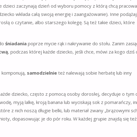
re dzieci zaczynają dzień od wyboru pomocy z którą chcą pracować
ziecko wkłada całą swoją energię i zaangażowanie). Inne podąża
rosłą o czytanie, albo starszego kolegę. Są też takie dzieci, które
 do
śniadania
poprze mycie rąk i nakrywanie do stołu. Zanim zasi
twą
, podczas której każde dziecko, jeśli chce, mówi za kogo dziś 
 komponują,
samodzielnie
też nalewają sobie herbatę lub inny
Każde dziecko, często z pomocą osoby dorosłej, decyduje o tym c
wodę, myją lalkę, kroją banana lub wyciskają sok z pomarańczy, i
iektóre z nich noszą długie belki, lub materiał zwany „brązowymi sc
oty, dopasowując je do pór roku. W każdej grupie znajdą się też