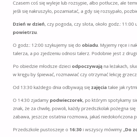
Czasem coś się wyleje lub rozsypie, albo potłucze, ale temu 
jeśli się nakruszyło, pozamiatać, a gdy się rozsypało, pozbi
Dzień w dzień
, czy pogoda, czy słota, około godz.: 11:0
powietrzu
.
O godz.: 12:00 szykujemy się do
obiadu
. Myjemy ręce i n
talerza, a po zjedzeniu odnosi talerz. Podobnie jest z dru
Po obiedzie młodsze dzieci
odpoczywają
na leżakach, słu
w kręgu by śpiewać, rozmawiać czy otrzymać lekcję grzecz
Od 13:30 każdego dnia odbywają się
zajęcia
takie jak rytm
O 14:30 zjadamy
podwieczorek
, po którym spotykamy si
znak, że za chwilę, powoli, każdy przedszkolak pożegna się
zabawa, jeszcze ostatnia rozmowa, jakaś niedokończona 
Przedszkole pustoszeje o
16:30
i wszyscy mówimy „
Do z