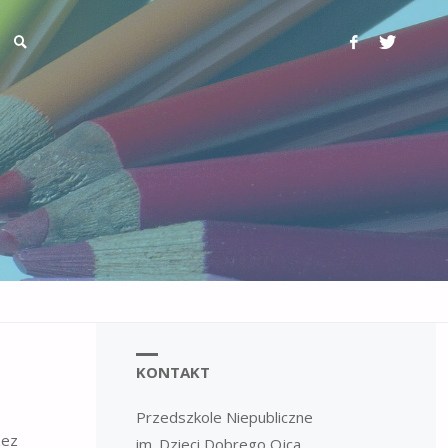
KONTAKT
Przedszkole Niepubliczne
zez
im. Dzieci Dobrego Ojca