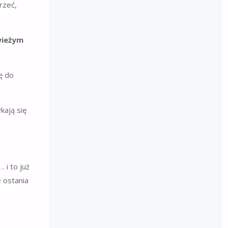
rzeć,
wieżym
ę do
kają się
 i to już
e ostania