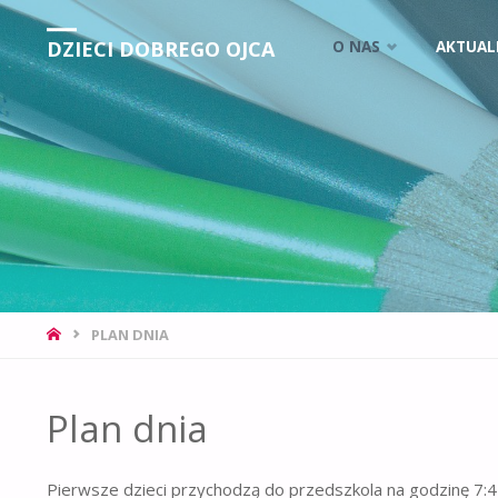
DZIECI DOBREGO OJCA
O NAS
AKTUAL
PLAN DNIA
Plan dnia
Pierwsze dzieci przychodzą do przedszkola na godzinę 7:45