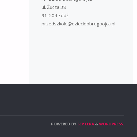
ul. Żucza 38
91-504 Łódź
przedszkole@dziecidobregoojca.pl
POWERED BY
SEPTERA
&
WORDPRESS.