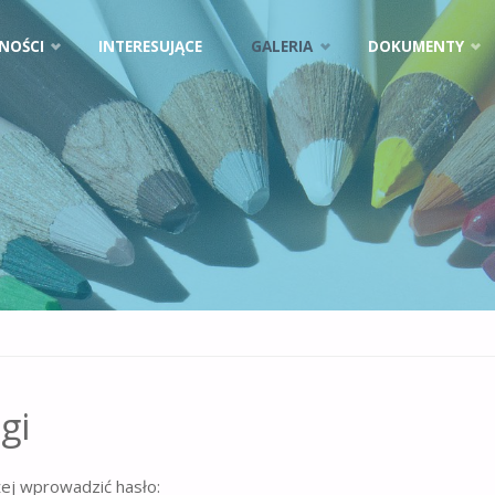
NOŚCI
INTERESUJĄCE
GALERIA
DOKUMENTY
gi
żej wprowadzić hasło: