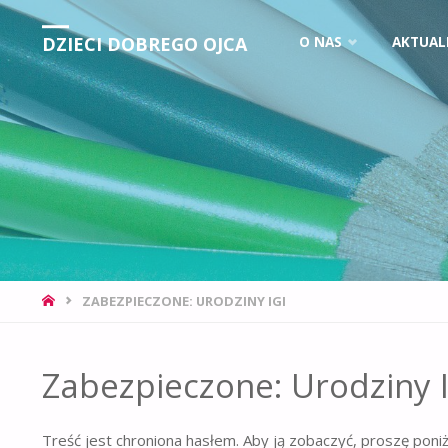
DZIECI DOBREGO OJCA
O NAS
AKTUAL
ZABEZPIECZONE: URODZINY IGI
Zabezpieczone: Urodziny I
Treść jest chroniona hasłem. Aby ją zobaczyć, proszę poni