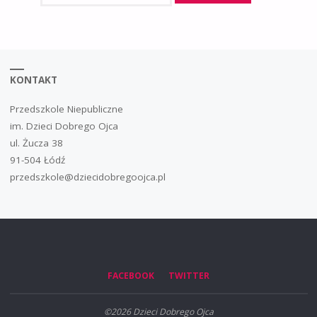
KONTAKT
Przedszkole Niepubliczne
im. Dzieci Dobrego Ojca
ul. Żucza 38
91-504 Łódź
przedszkole@dziecidobregoojca.pl
FACEBOOK
TWITTER
©2026 Dzieci Dobrego Ojca