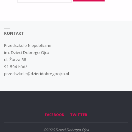
KONTAKT
Przedszkole Niepubliczne
im. Dzieci Dobrego Ojca
ul. Żucza 38
91-504 Łódź
przedszkole@dziecidobregoojca.pl
FACEBOOK
TWITTER
©2026 Dzieci Dobrego Ojca