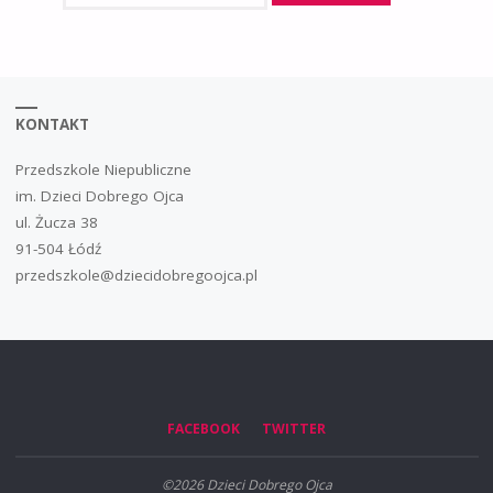
KONTAKT
Przedszkole Niepubliczne
im. Dzieci Dobrego Ojca
ul. Żucza 38
91-504 Łódź
przedszkole@dziecidobregoojca.pl
FACEBOOK
TWITTER
©2026 Dzieci Dobrego Ojca