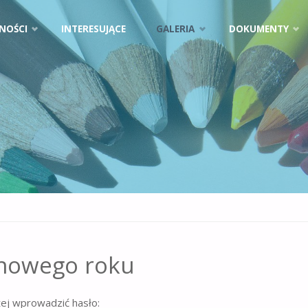
NOŚCI
INTERESUJĄCE
GALERIA
DOKUMENTY
 nowego roku
żej wprowadzić hasło: