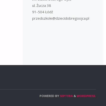
ul. Żucza 38
91-504 Łódź
przedszkole@dziecidobregoojca.pl
POWERED BY
SEPTERA
&
WORDPRESS.