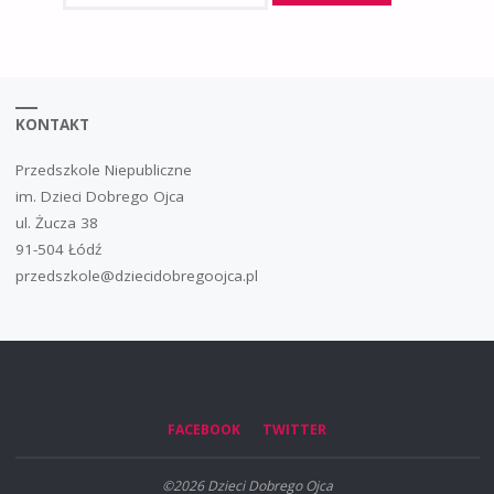
KONTAKT
Przedszkole Niepubliczne
im. Dzieci Dobrego Ojca
ul. Żucza 38
91-504 Łódź
przedszkole@dziecidobregoojca.pl
FACEBOOK
TWITTER
©2026 Dzieci Dobrego Ojca