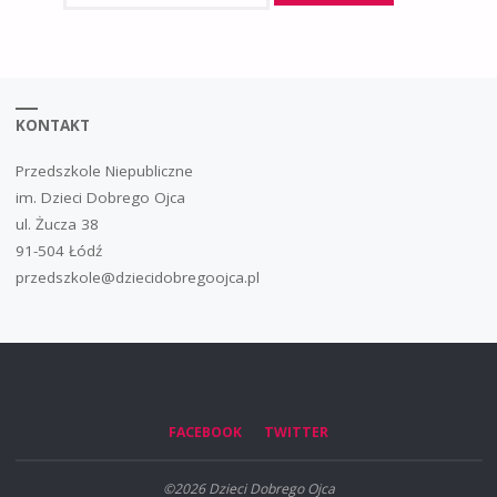
KONTAKT
Przedszkole Niepubliczne
im. Dzieci Dobrego Ojca
ul. Żucza 38
91-504 Łódź
przedszkole@dziecidobregoojca.pl
FACEBOOK
TWITTER
©2026 Dzieci Dobrego Ojca