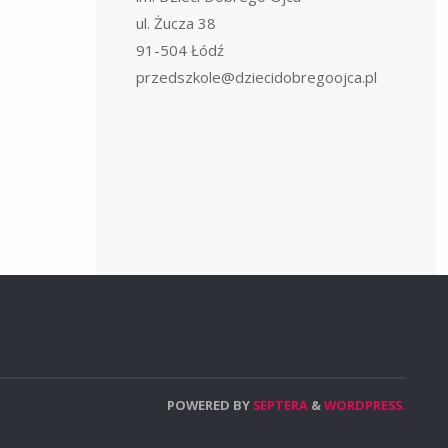
ul. Żucza 38
91-504 Łódź
przedszkole@dziecidobregoojca.pl
POWERED BY
SEPTERA
&
WORDPRESS.