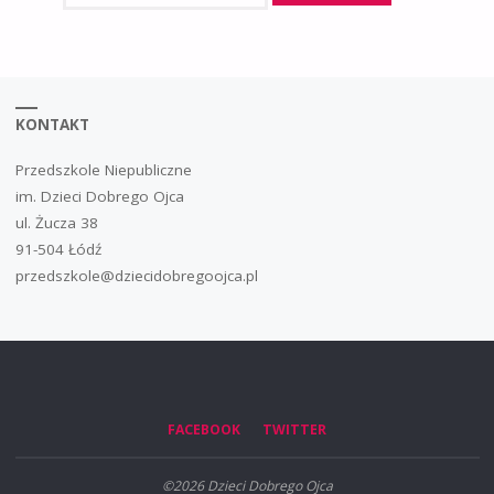
KONTAKT
Przedszkole Niepubliczne
im. Dzieci Dobrego Ojca
ul. Żucza 38
91-504 Łódź
przedszkole@dziecidobregoojca.pl
FACEBOOK
TWITTER
©2026 Dzieci Dobrego Ojca