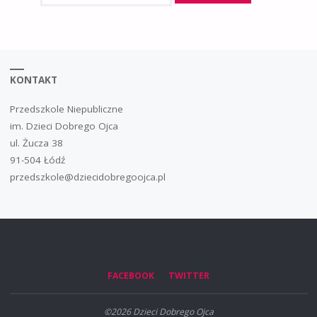
KONTAKT
Przedszkole Niepubliczne
im. Dzieci Dobrego Ojca
ul. Żucza 38
91-504 Łódź
przedszkole@dziecidobregoojca.pl
FACEBOOK
TWITTER
©2026 Dzieci Dobrego Ojca