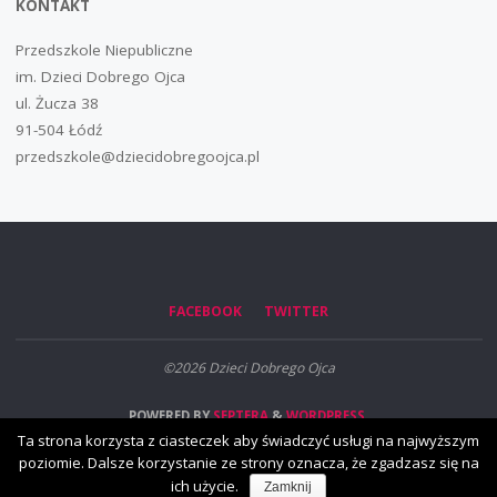
KONTAKT
Przedszkole Niepubliczne
im. Dzieci Dobrego Ojca
ul. Żucza 38
91-504 Łódź
przedszkole@dziecidobregoojca.pl
FACEBOOK
TWITTER
©2026 Dzieci Dobrego Ojca
POWERED BY
SEPTERA
&
WORDPRESS.
Ta strona korzysta z ciasteczek aby świadczyć usługi na najwyższym
poziomie. Dalsze korzystanie ze strony oznacza, że zgadzasz się na
ich użycie.
Zamknij