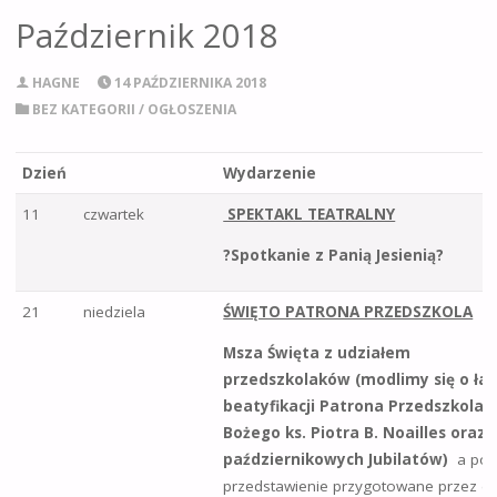
Październik 2018
HAGNE
14 PAŹDZIERNIKA 2018
BEZ KATEGORII
/
OGŁOSZENIA
Dzień
Wydarzenie
11
czwartek
SPEKTAKL TEATRALNY
?Spotkanie z Panią Jesienią?
21
niedziela
ŚWIĘTO PATRONA PRZEDSZKOLA
Msza Święta z udziałem
przedszkolaków (modlimy się o ła
beatyfikacji Patrona Przedszkola s
Bożego ks. Piotra B. Noailles oraz 
październikowych Jubilatów)
a po n
przedstawienie przygotowane przez dz