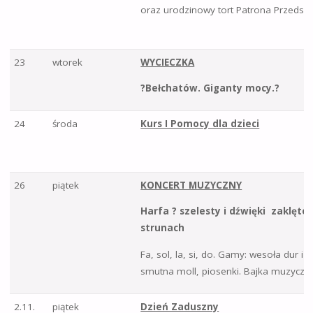
oraz urodzinowy tort Patrona Przeds
23
wtorek
WYCIECZKA
?Bełchatów. Giganty mocy.?
24
środa
Kurs I Pomocy dla dzieci
26
piątek
KONCERT MUZYCZNY
Harfa ? szelesty i dźwięki zaklęte 
strunach
Fa, sol, la, si, do. Gamy: wesoła dur i
smutna moll, piosenki. Bajka muzyczn
2.11.
piątek
Dzień Zaduszny