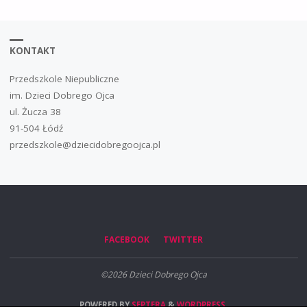
KONTAKT
Przedszkole Niepubliczne
im. Dzieci Dobrego Ojca
ul. Żucza 38
91-504 Łódź
przedszkole@dziecidobregoojca.pl
FACEBOOK
TWITTER
©2026 Dzieci Dobrego Ojca
POWERED BY
SEPTERA
&
WORDPRESS.