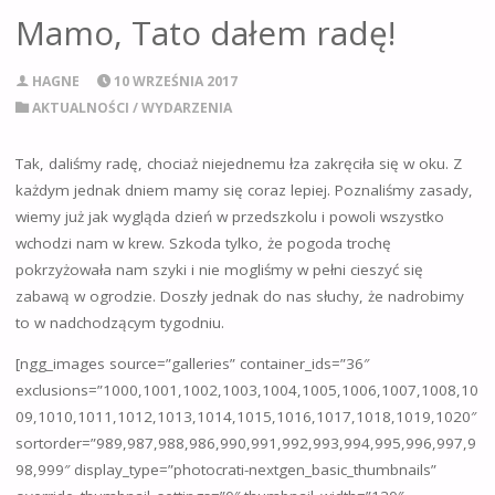
Mamo, Tato dałem radę!
HAGNE
10 WRZEŚNIA 2017
AKTUALNOŚCI
/
WYDARZENIA
Tak, daliśmy radę, chociaż niejednemu łza zakręciła się w oku. Z
każdym jednak dniem mamy się coraz lepiej. Poznaliśmy zasady,
wiemy już jak wygląda dzień w przedszkolu i powoli wszystko
wchodzi nam w krew. Szkoda tylko, że pogoda trochę
pokrzyżowała nam szyki i nie mogliśmy w pełni cieszyć się
zabawą w ogrodzie. Doszły jednak do nas słuchy, że nadrobimy
to w nadchodzącym tygodniu.
[ngg_images source=”galleries” container_ids=”36″
exclusions=”1000,1001,1002,1003,1004,1005,1006,1007,1008,10
09,1010,1011,1012,1013,1014,1015,1016,1017,1018,1019,1020″
sortorder=”989,987,988,986,990,991,992,993,994,995,996,997,9
98,999″ display_type=”photocrati-nextgen_basic_thumbnails”