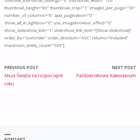
override_thumbnail_settings=”0″ thumbnail_width=”120″
thumbnail_height=”90″ thumbnail_crop=”1″ images_per_page=”30″
number_of_columns=”6″ ajax_pagination=”0″
show_all_in_lightbox=”0″ use_imagebrowser_effect=”0″
show_slideshow_link=”1″ slideshow_link_text=”[Show slideshow]”
order_by=”sortorder” order_direction=”ASC” returns=”included”
maximum_entity_count=”500″]
PREVIOUS POST
NEXT POST
Msza Święta na rozpoczęcie
Październikowe Kalendarium
roku
KONTAKT