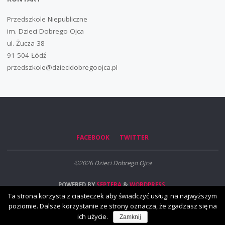
Przedszkole Niepubliczne
im. Dzieci Dobrego Ojca
ul. Żucza 38
91-504 Łódź
przedszkole@dziecidobregoojca.pl
FACEBOOK
TWITTER
©2026 Dzieci Dobrego Ojca
POWERED BY
SEPTERA
&
WORDPRESS.
Ta strona korzysta z ciasteczek aby świadczyć usługi na najwyższym
poziomie. Dalsze korzystanie ze strony oznacza, że zgadzasz się na
ich użycie.
Zamknij