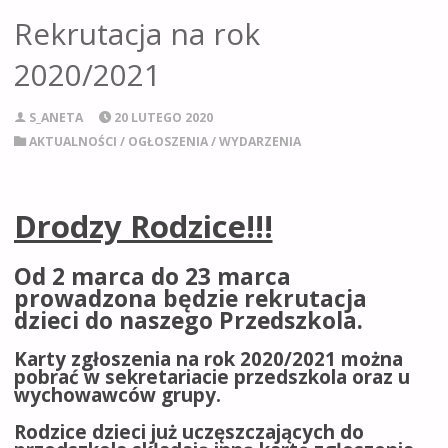
Rekrutacja na rok
2020/2021
S_ANETA
20 LUTEGO 2020
AKTUALNOŚCI
/
OGŁOSZENIA
/
WYDARZENIA
Drodzy Rodzice!!!
Od 2 marca do 23 marca
prowadzona będzie rekrutacja
dzieci do naszego Przedszkola.
Karty zgłoszenia na rok 2020/2021 można
pobrać w sekretariacie przedszkola oraz u
wychowawców grupy.
Rodzice dzieci już uczęszczających do