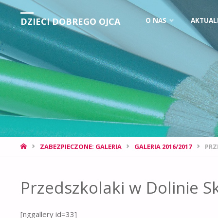
DZIECI DOBREGO OJCA
O NAS
AKTUAL
ZABEZPIECZONE: GALERIA
GALERIA 2016/2017
PRZ
Przedszkolaki w Dolinie S
[nggallery id=33]