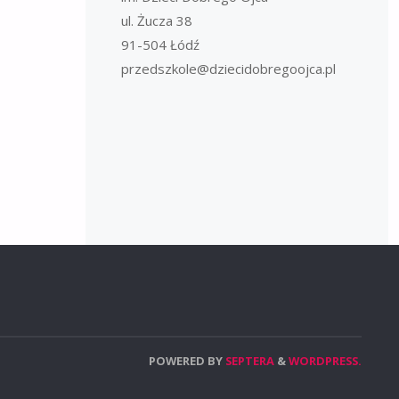
ul. Żucza 38
91-504 Łódź
przedszkole@dziecidobregoojca.pl
POWERED BY
SEPTERA
&
WORDPRESS.