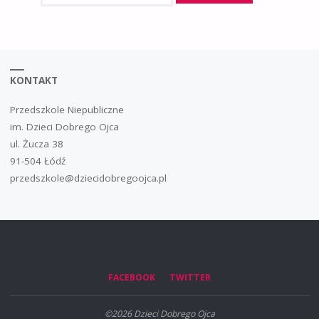
KONTAKT
Przedszkole Niepubliczne
im. Dzieci Dobrego Ojca
ul. Żucza 38
91-504 Łódź
przedszkole@dziecidobregoojca.pl
FACEBOOK
TWITTER
©2026 Dzieci Dobrego Ojca