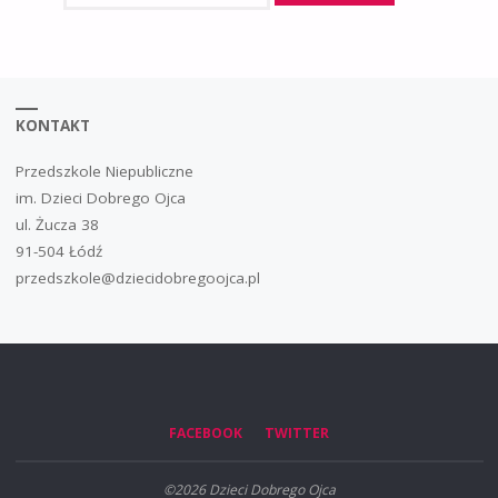
KONTAKT
Przedszkole Niepubliczne
im. Dzieci Dobrego Ojca
ul. Żucza 38
91-504 Łódź
przedszkole@dziecidobregoojca.pl
FACEBOOK
TWITTER
©2026 Dzieci Dobrego Ojca